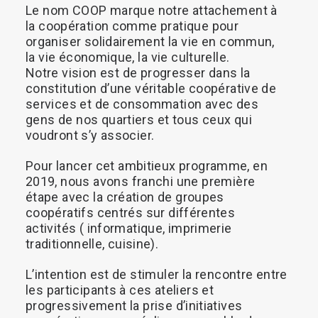
Le
nom
COOP
marque
notre
attachement
à
Recherche
la
coopération
comme
pratique
pour
organiser
solidairement
la
vie
en
commun,
la
vie
économique,
la
vie
culturelle.
Notre
vision
est
de
progresser
dans
la
constitution
d’une
véritable
coopérative
de
services
et
de
consommation
avec
des
gens
de
nos
quartiers
et
tous
ceux
qui
voudront
s’y
associer.
Pour
lancer
cet
ambitieux
programme,
en
2019,
nous
avons
franchi
une
première
étape
avec
la
création
de
groupes
coopératifs
centrés
sur
différentes
activités
(
informatique,
imprimerie
traditionnelle,
cuisine).
L’intention
est
de
stimuler
la
rencontre
entre
les
participants
à
ces
ateliers
et
progressivement
la
prise
d’initiatives