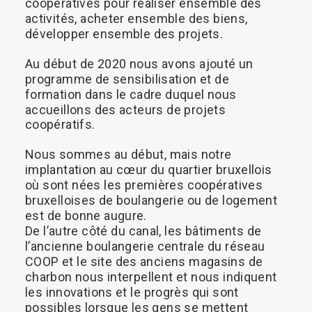
coopératives
pour
réaliser
ensemble
des
activités,
acheter
ensemble
des
biens,
développer
ensemble
des
projets.
Au
début
de
2020
nous
avons
ajouté
un
programme
de
sensibilisation
et
de
formation
dans
le
cadre
duquel
nous
accueillons
des
acteurs
de
projets
coopératifs.
Nous
sommes
au
début,
mais
notre
implantation
au
cœur
du
quartier
bruxellois
où
sont
nées
les
premières
coopératives
bruxelloises
de
boulangerie
ou
de
logement
est
de
bonne
augure.
De
l’autre
côté
du
canal,
les
bâtiments
de
l’ancienne
boulangerie
centrale
du
réseau
COOP
et
le
site
des
anciens
magasins
de
charbon
nous
interpellent
et
nous
indiquent
les
innovations
et
le
progrès
qui
sont
possibles
lorsque
les
gens
se
mettent