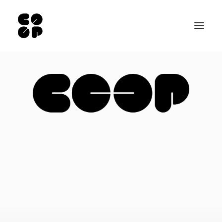
Qui sommes-nous ?
Ateliers
Exposition permanente
Notre Café
Espace pro
Infos pratiques
EN
NL