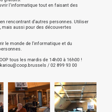
vrir
l'informatique
tout
en
faisant
des
en
rencontrant
d’autres
personnes.
Utiliser
,
mais
aussi
pour
des
découvertes
ir
le
monde
de
l’informatique
et
du
personnes.
OOP
tous
les
mardis
de
14h00
à
16h00
!
kariou@coop.brussels
/
02
899
93
00