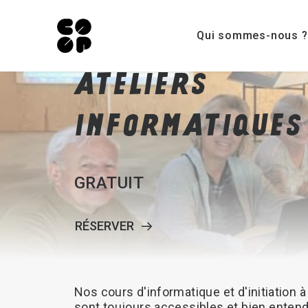
Qui sommes-nous ?
ATELIERS
INFORMATIQUES
GRATUIT
RÉSERVER
Nos
cours
d'informatique
et
d'initiation
à
sont
toujours
accessibles
et
bien
enten