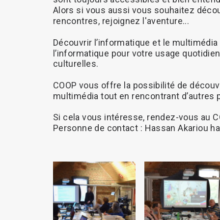
Alors
si
vous
aussi
vous
souhaitez
décou
rencontres,
rejoignez
l'aventure...
Découvrir
l’informatique
et
le
multimédia
l’informatique
pour
votre
usage
quotidien
culturelles.
COOP
vous
offre
la
possibilité
de
découvr
multimédia
tout
en
rencontrant
d’autres
Si
cela
vous
intéresse,
rendez-vous
au
C
Personne
de
contact
:
Hassan
Akariou
ha