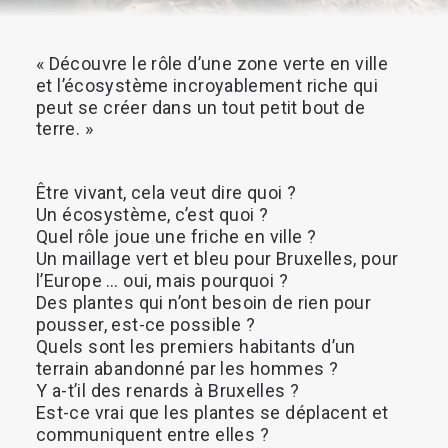
Recherche
« Découvre
le
rôle
d’une
zone
verte
en
ville
et
l’écosystème
incroyablement
riche
qui
peut
se
créer
dans
un
tout
petit
bout
de
terre. »
Être
vivant,
cela
veut
dire
quoi
?
Un
écosystème,
c’est
quoi
?
Quel
rôle
joue
une
friche
en
ville
?
Un
maillage
vert
et
bleu
pour
Bruxelles,
pour
l’Europe
…
oui,
mais
pourquoi
?
Des
plantes
qui
n’ont
besoin
de
rien
pour
pousser,
est-ce
possible
?
Quels
sont
les
premiers
habitants
d’un
terrain
abandonné
par
les
hommes
?
Y
a-t’il
des
renards
à
Bruxelles
?
Est-ce
vrai
que
les
plantes
se
déplacent
et
communiquent
entre
elles
?