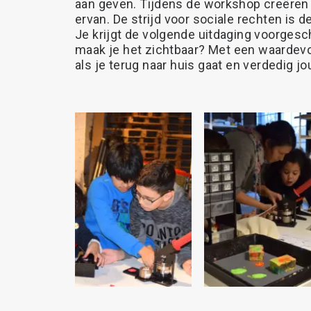
aan
geven.
Tijdens
de
workshop
creëren
ervan.
De
strijd
voor
sociale
rechten
is
d
Je
krijgt
de
volgende
uitdaging
voorgesch
maak
je
het
zichtbaar?
Met
een
waardevo
als
je
terug
naar
huis
gaat
en
verdedig
jo