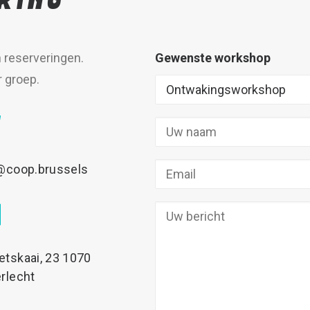
n reserveringen.
Gewenste workshop
r groep.
@coop.brussels
tskaai, 23 1070
rlecht