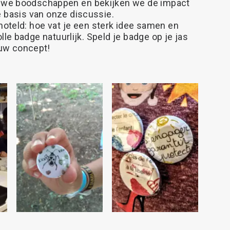
we
boodschappen
en
bekijken
we
de
impact
e
basis
van
onze
discussie.
oteld:
hoe
vat
je
een
sterk
idee
samen
en
lle
badge
natuurlijk.
Speld
je
badge
op
je
jas
uw
concept!