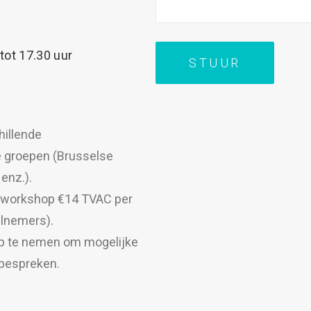
 tot 17.30 uur
hillende
e groepen (Brusselse
enz.).
 workshop €14 TVAC per
elnemers).
op te nemen om mogelijke
 bespreken.