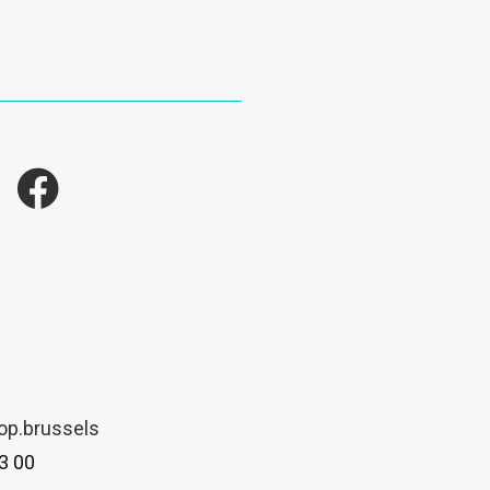
k
op.brussels
3 00