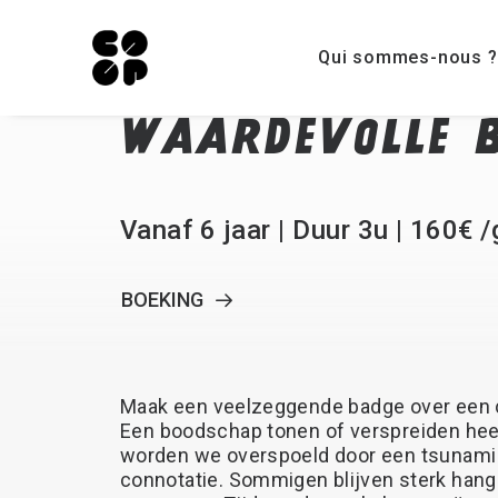
Qui sommes-nous ?
WAARDEVOLLE
Vanaf 6 jaar | Duur 3u | 160€ 
BOEKING
Maak
een
veelzeggende
badge
over
een
Een
boodschap
tonen
of
verspreiden
hee
worden
we
overspoeld
door
een
tsunami
connotatie.
Sommigen
blijven
sterk
hang