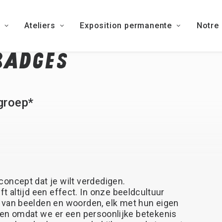
Ateliers
Exposition permanente
Notre
BADGES
/groep*
concept
dat
je
wilt
verdedigen.
ft
altijd
een
effect.
In
onze
beeldcultuur
van
beelden
en
woorden,
elk
met
hun
eigen
en
omdat
we
er
een
persoonlijke
betekenis