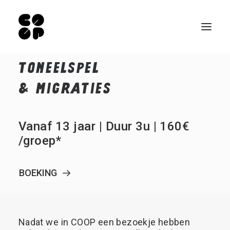
TONEELSPEL
Qui sommes-nous ?
&
MIGRATIES
Ateliers
Exposition permanente
Vanaf 13 jaar | Duur 3u | 160€
Notre Café
/groep*
Espace pro
BOEKING
Infos pratiques
FR
EN
Nadat
we
in
COOP
een
bezoekje
hebben