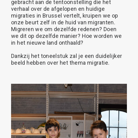
gebracht
aan
de
tentoonstelling
die
het
verhaal
over
de
afgelopen
en
huidige
Search
migraties
in
Brussel
vertelt,
kruipen
we
op
onze
beurt
zelf
in
de
huid
van
migranten.
Migreren
we
om
dezelfde
redenen?
Doen
we
dit
op
dezelfde
manier?
Hoe
worden
we
in
het
nieuwe
land
onthaald?
Dankzij
het
toneelstuk
zal
je
een
duidelijker
beeld
hebben
over
het
thema
migratie.