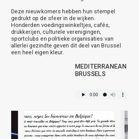
Deze
nieuwkomers
hebben
hun
stempel
gedrukt
op
de
sfeer
in
de
wijken.
Honderden
voedingswinkeltjes,
cafés,
drukkerijen,
culturele
verenigingen,
sportclubs
en
politieke
organisaties
van
allerlei
gezindte
geven
dit
deel
van
Brussel
een
heel
eigen
kleur.
MEDITERRANEAN
BRUSSELS