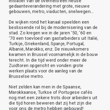
initiatief
van
de
overheid
een
heuse
gedaanteverandering
met
grote,
nieuwe
gebouwen,
metro,
viaducten,
snelwegen…
De
wijken
rond
het
kanaal
speelden
een
beslissende
rol
bij
de
modernisering
van
de
stad.
Zo
kregen
we
in
de
jaren
‘50,
‘60
en
‘70
een
toevloed
van
gastarbeiders
uit
Italië,
Turkije,
Griekenland,
Spanje,
Portugal,
Albanië,
Marokko,
enz.
De
nieuwkomers
kwamen
in
Brussel
voornamelijk
in
de
bouw
terecht.
In
die
tijd
werd
onder
meer
de
Zuidtoren
opgericht
en
vonden
grote
werken
plaats
voor
de
aanleg
van
de
Brusselse
metro.
Niet
zelden
kan
men
in
de
Spaanse,
Marokkaanse,
Turkse
of
Portugese
cafés
nog
met
een
zekere
trots
door
arbeiders
uit
die
tijd
horen
beweren
dat
zij
het
zijn
die
voor
ons
de
metro
hebben
gebouwd!