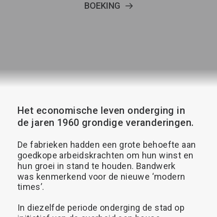
BOEKING
Search
Het
economische
leven
onderging
in
de
jaren
1960
grondige
veranderingen.
De
fabrieken
hadden
een
grote
behoefte
aan
goedkope
arbeidskrachten
om
hun
winst
en
hun
groei
in
stand
te
houden.
Bandwerk
was
kenmerkend
voor
de
nieuwe
‘modern
times’.
In
diezelfde
periode
onderging
de
stad
op