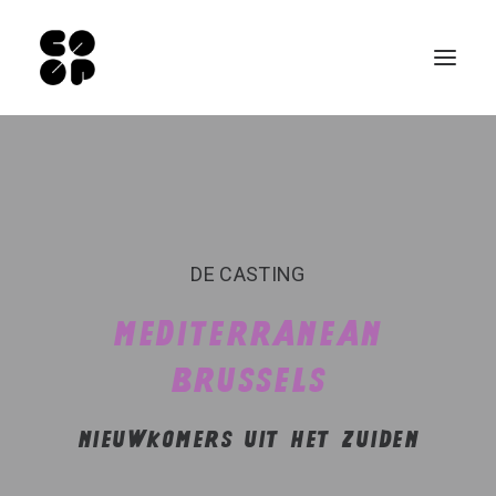
Qui sommes-nous ?
Ateliers
Exposition permanente
DE CASTING
Notre Café
MEDITERRANEAN
Espace pro
BRUSSELS
Infos pratiques
FR
NIEUWKOMERS UIT HET ZUIDEN
EN