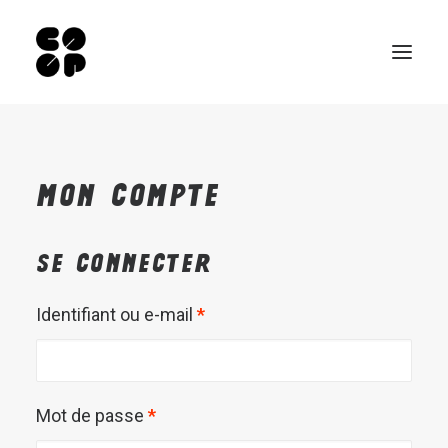
Qui sommes-nous ?
Mon compte
Ateliers
Exposition permanente
Se connecter
Notre Café
Espace pro
Obligatoire
Identifiant ou e-mail
*
Infos pratiques
EN
Obligatoire
NL
Mot de passe
*