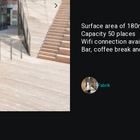
Surface
area
of
180
Capacity
50
places
Wifi
connection
avai
Bar,
coffee
break
an
Fabrik