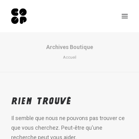
Archives Boutique
Qui sommes-nous ?
Accueil
Ateliers
Exposition permanente
Notre Café
Espace pro
Rien Trouvé
Infos pratiques
EN
Il semble que nous ne pouvons pas trouver ce
NL
que vous cherchez. Peut-être qu'une
recherche peut vous aider.