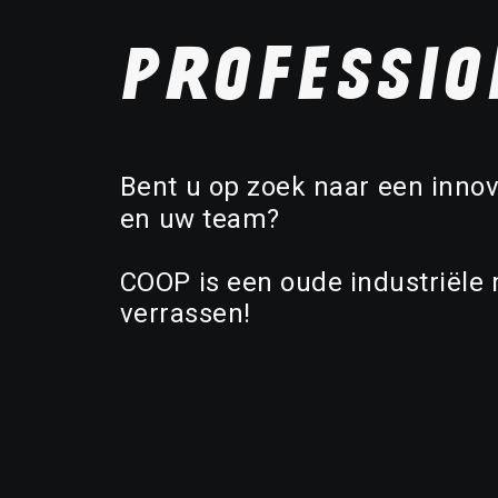
professio
Bent
u
op
zoek
naar
een
innov
en
uw
team?
COOP
is
een
oude
industriële
verrassen!