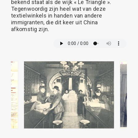
bekend
staat
als
de
wijk
«
Le
Triangle
».
Tegenwoordig
zijn
heel
wat
van
deze
textielwinkels
in
handen
van
andere
immigranten,
die
dit
keer
uit
China
afkomstig
zijn.