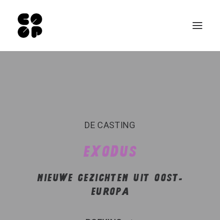
Qui sommes-nous ?
Ateliers
Exposition permanente
DE CASTING
Notre Café
EXODUS
Espace pro
Infos pratiques
NIEUWE GEZICHTEN UIT OOST-
FR
EUROPA
EN