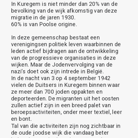
In
Kuregem
is
niet
minder
dan
20%
van
de
bevolking
van
de
wijk
afkomstig
van
deze
migratie
in
de
jaren
1930.
60%
is
van
Poolse
origine.
In
deze
gemeenschap
bestaat
een
verenigingsen
politiek
leven
waarbinnen
de
leden
actief
bijdragen
aan
de
ontwikkeling
van
de
progressieve
organisaties
in
deze
wijken.
Maar
de
Jodenvervolging
van
de
nazi’s
doet
ook
zijn
intrede
in
België.
In
de
nacht
van
3
op
4
september
1942
vielen
de
Duitsers
in
Kuregem
binnen
waar
ze
meer
dan
700
joden
oppakten
en
deporteerden.
De
migranten
uit
het
oosten
zullen
actief
zijn
in
een
breed
palet
van
beroepsactiviteiten,
onder
meer
textiel,
leer
en
bont.
Tal
van
die
activiteiten
zijn
nog
zichtbaar
in
de
oude
joodse
wijk
die
vandaag
beter