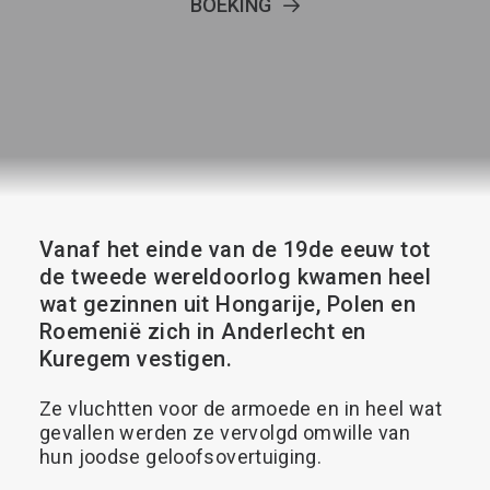
BOEKING
Search
Vanaf
het
einde
van
de
19de
eeuw
tot
de
tweede
wereldoorlog
kwamen
heel
wat
gezinnen
uit
Hongarije,
Polen
en
Roemenië
zich
in
Anderlecht
en
Kuregem
vestigen.
Ze
vluchtten
voor
de
armoede
en
in
heel
wat
gevallen
werden
ze
vervolgd
omwille
van
hun
joodse
geloofsovertuiging.