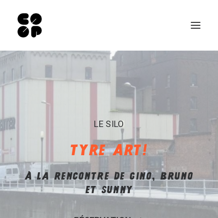
Qui sommes-nous ?
Ateliers
Exposition permanente
LE SILO
Notre Café
TYRE ART!
Espace pro
Infos pratiques
À LA RENCONTRE DE GINO, BRUNO
EN
ET SUNNY
NL