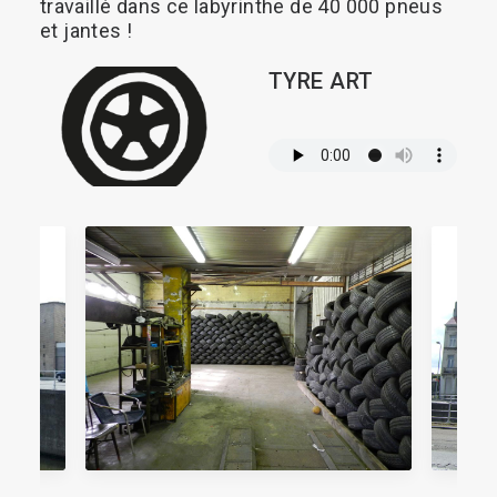
travaillé
dans
ce
labyrinthe
de
40
000
pneus
et
jantes
!
TYRE
ART