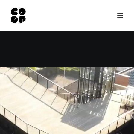
Accueil
Espaces Pro
Nos salles
Professionnels hébergés
Contact
EN
NL
Recherche