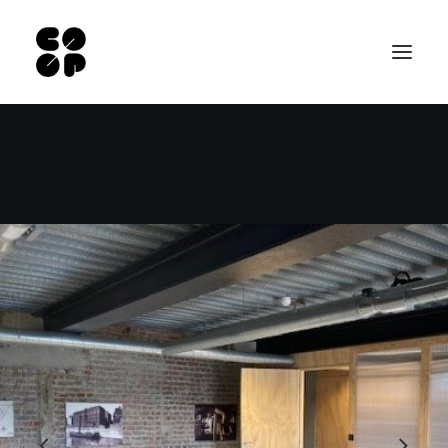
Accueil
Espaces Pro
Nos salles
Professionnels hébergés
Contact
EN
NL
Recherche